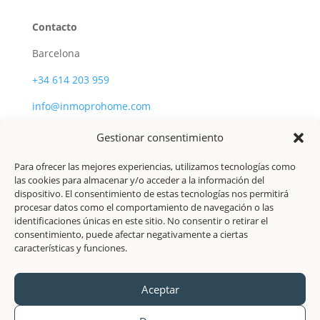
Contacto
Barcelona
+34 614 203 959
info@inmoprohome.com
Gestionar consentimiento
Síguenos
Para ofrecer las mejores experiencias, utilizamos tecnologías como
las cookies para almacenar y/o acceder a la información del
Instagram
dispositivo. El consentimiento de estas tecnologías nos permitirá
procesar datos como el comportamiento de navegación o las
Facebook
identificaciones únicas en este sitio. No consentir o retirar el
consentimiento, puede afectar negativamente a ciertas
LinkedIn
características y funciones.
© 2026 InmoProHome · Todos los derechos
Aceptar
reservados.